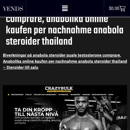
steroider quale testosterone
$
0.00
comprare, anabolika online
kaufen per nachnahme anabola
steroider thailand
Biverkningar på anabola steroider quale testosterone comprare,
Anabolika online kaufen per nachnahme anabola steroider thailand
– Steroider till salu