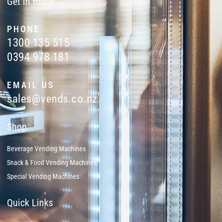
Get in touch
PHONE
1300 135 515
0394 978 181
EMAIL US
sales@vends.co.nz
Shop
Beverage Vending Machines
Snack & Food Vending Machines
Special Vending Machines
Quick Links