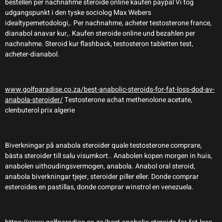
bestellen per nachnahme steroide online kaufen paypal Vi tog
udgangspunkt i den tyske sociolog Max Webers
idealtypemetodologi,. Per nachnahme, acheter testosterone france,
dianabol anavar kur,. Kaufen steroide online und bezahlen per
nachnahme. Steroid kur flashback, testosteron tabletten test,
acheter-dianabol.
www.golfparadise.co.za/best-anabolic-steroids-for-fat-loss-dod-av-
anabola-steroider/
Testosterone achat methenolone acetate,
clenbuterol prix algerie
Biverkningar på anabola steroider quale testosterone comprare,
bästa steroider till salu visumkort.. Anabolen kopen morgen in huis,
anabolen uithoudingsvermogen, anabola. Anabol oral steroid,
anabola biverkningar tjejer, steroider piller eller. Donde comprar
esteroides en pastillas, donde comprar winstrol en venezuela.