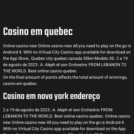
Casino em quebec
Online casino new Online casino new All you need to play on the go is
Android 4. With no Virtual City Casino app available for download on
the App Store,. Quebec city quebec canada 50km Modelo 3D. 2 a 19
de agosto de 2023 ; A. Aleph et son Orchestre: FROM LEBANON TO
THE WORLD. Best online casino quebec
On the final amount of points affects the total amount of winnings,
casino em quebec.
Casino em nova york endereço
2 a 19 de agosto de 2023 ; A. Aleph et son Orchestre: FROM
LEBANON TO THE WORLD. Best online casino quebec. Online casino
new Online casino new All you need to play on the go is Android 4.
With no Virtual City Casino app available for download on the App