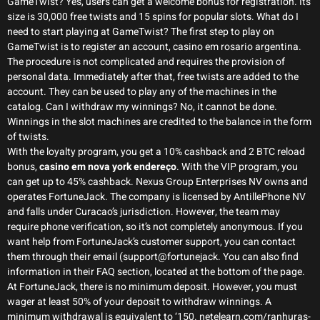
GameTwist? Yes, users can get a welcome bonus for registration. Its
size is 30,000 free twists and 15 spins for popular slots. What do I
need to start playing at GameTwist? The first step to play on
GameTwist is to register an account, casino em rosario argentina.
The procedure is not complicated and requires the provision of
personal data. Immediately after that, free twists are added to the
account. They can be used to play any of the machines in the
catalog. Can I withdraw my winnings? No, it cannot be done.
Winnings in the slot machines are credited to the balance in the form
of twists.
With the loyalty program, you get a 10% cashback and 2 BTC reload
bonus,
casino em nova york endereço
. With the VIP program, you
can get up to 45% cashback. Nexus Group Enterprises NV owns and
operates FortuneJack. The company is licensed by AntillePhone NV
and falls under Curacao’s jurisdiction. However, the team may
require phone verification, so it’s not completely anonymous. If you
want help from FortuneJack’s customer support, you can contact
them through their email (support@fortunejack. You can also find
information in their FAQ section, located at the bottom of the page.
At FortuneJack, there is no minimum deposit. However, you must
wager at least 50% of your deposit to withdraw winnings. A
minimum withdrawal is equivalent to ‘150.
netelearn.com/ranhuras-