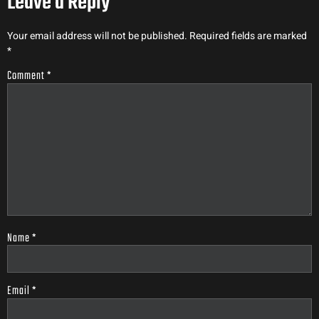
Leave a Reply
Your email address will not be published.
Required fields are marked
*
Comment
*
Name
*
Email
*