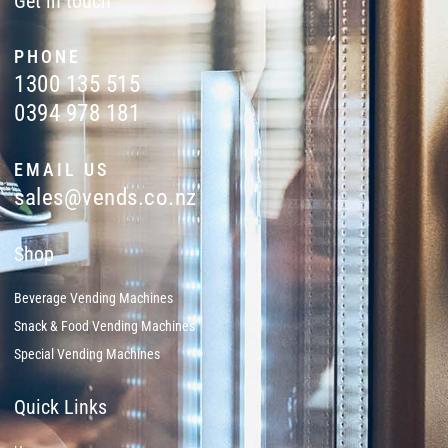
Get in touch
PHONE
1300 135 515
0394 978 181
EMAIL US
sales@vends.co.nz
Shop
Beverage Vending Machines
Snack & Food Vending Machines
Special Vending Machines
Quick Links