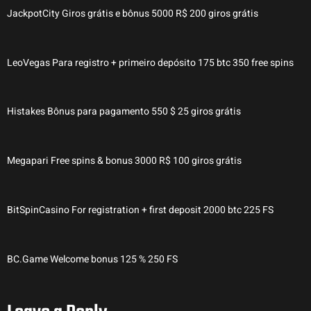
JackpotCity Giros grátis e bônus 5000 R$ 200 giros grátis
LeoVegas Para registro + primeiro depósito 175 btc 350 free spins
Histakes Bônus para pagamento 550 $ 25 giros grátis
Megapari Free spins & bonus 3000 R$ 100 giros grátis
BitSpinCasino For registration + first deposit 2000 btc 225 FS
BC.Game Welcome bonus 125 % 250 FS