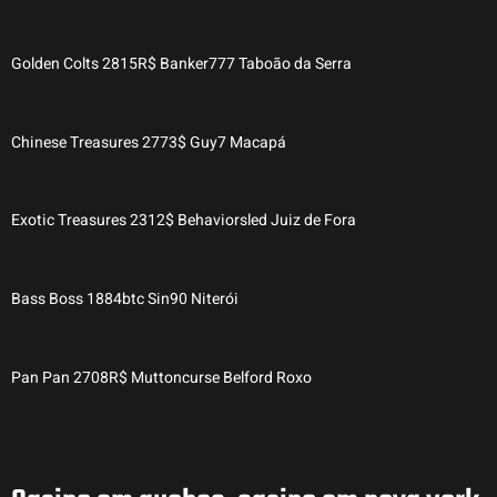
Golden Colts 2815R$ Banker777 Taboão da Serra
Chinese Treasures 2773$ Guy7 Macapá
Exotic Treasures 2312$ Behaviorsled Juiz de Fora
Bass Boss 1884btc Sin90 Niterói
Pan Pan 2708R$ Muttoncurse Belford Roxo