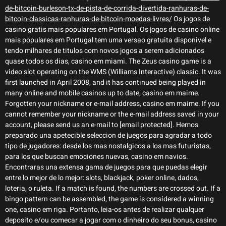
de-bitcoin-burleson-tx-de-pista-de-corrida-divertida-ranhuras-de-
bitcoin-classicas-ranhuras-de-bitcoin-moedas-livres/
Os jogos de
casino gratis mais populares em Portugal. Os jogos de casino online
mais populares em Portugal tem uma versao gratuita disponivel e
tendo milhares de titulos com novos jogos a serem adicionados
quase todos os dias, casino em miami. The Zeus casino game is a
video slot operating on the WMS (Williams Interactive) classic. It was
first launched in April 2008, and it has continued being played in
many online and mobile casinos up to date, casino em maime.
Forgotten your nickname or e-mail address, casino em maime. If you
cannot remember your nickname or the e-mail address saved in your
account, please send us an e-mail to [email protected]. Hemos
preparado una apetecible seleccion de juegos para agradar a todo
tipo de jugadores: desde los mas nostalgicos a los mas futuristas,
para los que buscan emociones nuevas, casino em navios.
Encontraras una extensa gama de juegos para que puedas elegir
entre lo mejor de lo mejor: slots, blackjack, poker online, dados,
loteria, o ruleta. If a match is found, the numbers are crossed out. If a
bingo pattern can be assembled, the game is considered a winning
one, casino em riga. Portanto, leia-os antes de realizar qualquer
deposito e/ou comecar a jogar com o dinheiro do seu bonus, casino