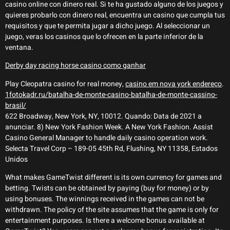
casino online con dinero real. Si te ha gustado alguno de los juegos y
quieres probarlo con dinero real, encuentra un casino que cumpla tus
requisitos y que te permita jugar a dicho juego. Al seleccionar un
juego, veras los casinos que lo ofrecen en la parte inferior de la
ventana.
Derby day racing horse casino como ganhar
Play Cleopatra casino for real money,
casino em nova york endereço
.
1fotokadr.ru/batalha-de-monte-casino-batalha-de-monte-cassino-
brasil/
622 Broadway, New York, NY, 10012. Quando: Data de 2021 a
anunciar. 8) New York Fashion Week. A New York Fashion. Assist
Casino General Manager to handle daily casino operation work.
Selecta Travel Corp – 189-05 45th Rd, Flushing, NY 11358, Estados
Unidos
What makes GameTwist different is its own currency for games and
betting. Twists can be obtained by paying (buy for money) or by
using bonuses. The winnings received in the games can not be
withdrawn. The policy of the site assumes that the game is only for
entertainment purposes. Is there a welcome bonus available at