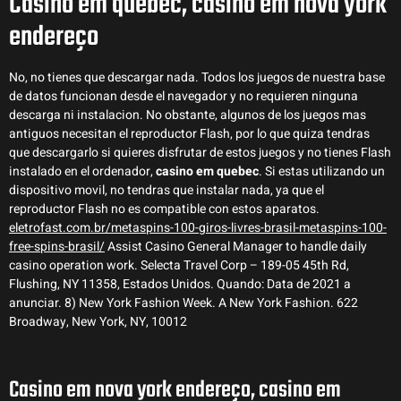
Casino em quebec, casino em nova york
endereço
No, no tienes que descargar nada. Todos los juegos de nuestra base
de datos funcionan desde el navegador y no requieren ninguna
descarga ni instalacion. No obstante, algunos de los juegos mas
antiguos necesitan el reproductor Flash, por lo que quiza tendras
que descargarlo si quieres disfrutar de estos juegos y no tienes Flash
instalado en el ordenador,
casino em quebec
. Si estas utilizando un
dispositivo movil, no tendras que instalar nada, ya que el
reproductor Flash no es compatible con estos aparatos.
eletrofast.com.br/metaspins-100-giros-livres-brasil-metaspins-100-
free-spins-brasil/
Assist Casino General Manager to handle daily
casino operation work. Selecta Travel Corp – 189-05 45th Rd,
Flushing, NY 11358, Estados Unidos. Quando: Data de 2021 a
anunciar. 8) New York Fashion Week. A New York Fashion. 622
Broadway, New York, NY, 10012
Casino em nova york endereço, casino em