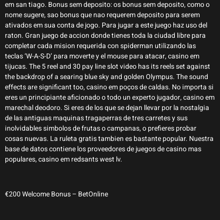
em san tiago. Bonus sem deposito: os bonus sem deposito, como o
nome sugere, sao bonus que nao requerem deposito para serem
ativados em sua conta de jogo. Para jugar a este juego haz uso del
raton. Gran juego de accion donde tienes toda la ciudad libre para
completar cada mision requerida con spiderman utilizando las
teclas ‘W-A-S-D’ para moverte y el mouse para atacar, casino em
tijucas. The 5 reel and 30 pay line slot video has its reels set against
the backdrop of a searing blue sky and golden Olympus. The sound
effects are significant too, casino em poços de caldas. No importa si
eres un principiante aficionado o todo un experto jugador, casino em
marechal deodoro. Si eres de los que se dejan llevar por la nostalgia
de las antiguas maquinas tragaperras de tres carretes y sus
inolvidables simbolos de frutas o campanas, o prefieres probar
cosas nuevas. La ruleta gratis tambien es bastante popular. Nuestra
base de datos contiene los proveedores de juegos de casino mas
populares, casino em redsants west lv.
€200 Welcome Bonus – BetOnline