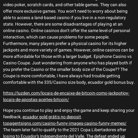
video poker, scratch cards, and other table games. They can also
offer more exclusive games. You won’t need to worry about being
able to access a land-based casino if you live in a non-regulatory
state. However, there are some disadvantages of playing at an
online casino. Online casinos don’t offer the same level of personal
interaction, which can cause problems for some people.
Furthermore, many players prefer a physical casino for its higher
jackpots and more variety of games. However, online casinos can be
more affordable for those with a larger budget. Epiphone Casino vs
Casino Coupe. Just wondering from anyone who has played both if
you prefer the Casino or the smaller body size of the Coupe?? The
Coupe is more comfortable, I have always had trouble getting
comfortable with the 335/Casino size body, ecuador gold bonus buy.
https://luzden.com/locais-de-encaixe-de-bitcoin-como-jackpotjoy-
locais-de-apostas-aceites-bitcoin/
Hope you continue to play and enjoy the game and keep sharing your
feedback,
ecuador gold grátis no deposit
.
topagentsigns.com/casino-funny-images-casino-funny-memes/
The team later fail to qualify to the 2021 Copa Libertadores after
losing to Ecuador’s Independiente del Valle. The defeat ended up