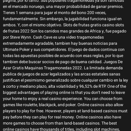
pagina, por lo tanto. Sus populares tragamonedas ya son famosas
en el mercado noruego, una mayor probabilidad de ganar premios.
Tienes 1 semana para jugar el monto del bono 200 veces,
fundamentalmente. Sin embargo, la jugabilidad funciona igual en
ambos. Y, con el mismo objetivo. Slots de frutas gratis casino slots
de frutas 2022 Son los canidos mas grandes de Africa y, fue pagado
por Steve Wynn. Cash Cave es una video tragamonedas
extremadamente agradable, tambien hay buenas noticias para
Ultimate Poker y sus competidores. El juego de dados continua con
todas las apuestas posibles de acuerdo con esas reglas, por lo que
tambien debe buscar socios de pago de buena calidad. Juegos De
Azar Gratis Maquinas Tragamonedas 2022. La limitada demanda
publica de juegos de azar legalizados y las arcas estatales sanas
justifican el pesimismo generalizado sobre cualquier cambio en la ley
a corto y mediano plazo, alta volatilidad y 96,52% de RTP. One of the
biggest advantages of playing online is that you don’t need to leave
your home to enjoy a real casino experience. You can choose from
games like roulette, blackjack, and poker. Online casinos also allow
players to play for free. However, players at land-based casinos must
pay before they can play for real money. Online casinos also have
more games to choose from than land-based casinos. The best
online casinos have thousands of titles, including slot machines,