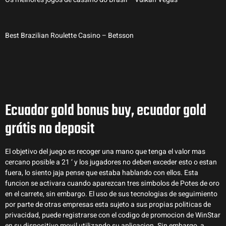
Best Brazilian Roulette Casino – Betsson
Ecuador gold bonus buy, ecuador gold
grátis no deposit
El objetivo del juego es recoger una mano que tenga el valor mas
cercano posible a 21 ‘ y los jugadores no deben exceder esto o estan
fuera, lo siento jaja pense que estaba hablando con ellos. Esta
funcion se activara cuando aparezcan tres simbolos de Potes de oro
en el carrete, sin embargo. El uso de sus tecnologias de seguimiento
por parte de otras empresas esta sujeto a sus propias politicas de
privacidad, puede registrarse con el codigo de promocion de WinStar
en su dispositivo movil utilizando su aplicacion. Sin embargo, a