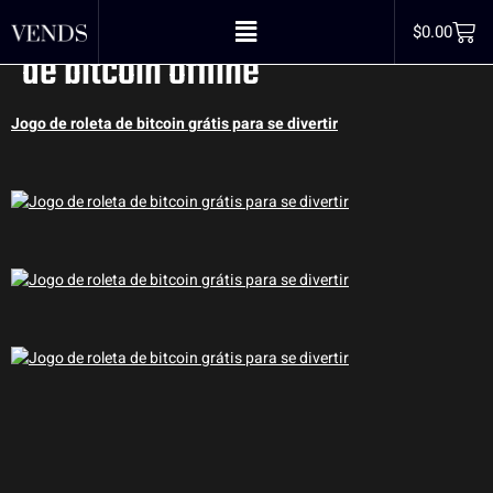
para se divertir, jogo de roleta
$
0.00
de bitcoin offline
Jogo de roleta de bitcoin grátis para se divertir