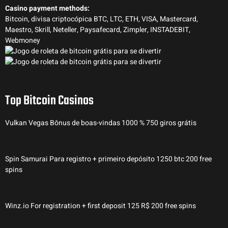
Casino payment methods:
Bitcoin, divisa criptocópica BTC, LTC, ETH, VISA, Mastercard,
Maestro, Skrill, Neteller, Paysafecard, Zimpler, INSTADEBIT,
Webmoney
Top Bitcoin Casinos
Vulkan Vegas Bônus de boas-vindas 1000 % 750 giros grátis
Spin Samurai Para registro + primeiro depósito 1250 btc 200 free
spins
Winz.io For registration + first deposit 125 R$ 200 free spins