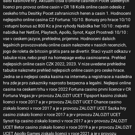
dalsi kasinove hry. Aktualni cisla o online casinech Pocet udelenych
licenci pro provoz online casin v CR 18 Kolik online casin odeslo z
ceskeho trhu Desitky Pocet zahranicnich heren a casin 1. Hodnoceni
nejlepsiho online casina CZ Fortuna: 10/10. Bonusy pro hrace 10/10
: vstupni bonus az 800 Kc a jine vyhody Nabidka her 10/10 : nejvetsi
nabidka her NetEnt, Playtech, Apollo, Synot, Kajot Prostredi 10/10 :
vse v ceskem jazyce, prehledne, prijemne. Hodnoceni dalsich
legalnich provozovatelu online casin naleznete v nasich recenzich,
jogo de roleta de bitcoin grátis para se divertir. Staci vyuzit odkazu v
tabulce nize, nebo prejit na homepage webu casinoarena. Prehled
nejlepsich online casin CZK 2022, 2023. V nize uvedene prehledne
tabulce naleznete prehled nejlepsich online casin pro ceske hrace.
Jedna se o nejlepsi ceska kasina na internetu a registrace a nasledna
hra zde je pro zakazniky naprosto bezpecna a legalni. Nejlepsi online
casina na ceskem trhu v roce 2022 Fortuna casino prvni licence v CR
Fortuna Vegas je v provozu ZALOZIT UCET Tipsport kasino ziskalo
licenci v roce 2017 a je v provozu ZALOZIT UCET Chance casino
ziskalo licenci v roce 2017 a je v provozu ZALOZIT UCET Sazka hry
casino ziskalo licenci v roce 2017 a je v provozu ZALOZIT UCET
Synot tip casino ziskalo licenci v roce 2017 a je v provozu ZALOZIT
UCET Betor casino ziskalo licenci v roce 2019 a je v provozu ZALOZIT
UCET Apollo Games ziskalo licenci v roce 2021 a je v provozu