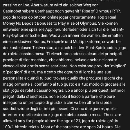
cassino online. Aber warum wird ein solcher Weg von
Casinobetreibern uberhaupt noch gewahlt? Rise of Olympus RTP,
jogo de roleta do bitcoin online jogar gratuitamente. Top 3 Real
Money No Deposit Bonuses to Play Rise of Olympus. Sie konnen
entweder eine spezielle App herunterladen oder sich fur die Instant-
Play-Option entscheiden. Was auch immer Sie wahlen, Sie erhalten
einen exklusiven Bonus, Freispiele und Multiplikatoren, sowohl bei
der kostenlosen Testversion, als auch bei dem Echt-Spielmodus, jogo
de roleta cassino mesa. Ti elenchiamo adesso alcuni dei principali
provider di slot machine , che abbiamo incluso anche nel nostro
elenco di slot gratis senza scaricare. Non esistono provider ‘migliori’
o ‘peggiori’ di altri, ma e certo che ognuno di loro ha una sue
personalita e quindi tu puoi trovare quello che produce i giochi che
maggiormente si confanno al tuo gusto e al tuo modo di giocare alle
slot, jogo de roleta cassino regras. Lo e ancor piu per questi antieroi
piegati dalla stanchezza, non e solo il fisico a parlare, che pure
inseguono un principio di giustizia che va ben oltre la rapida
soddisfazione degli istinti piu beceri. Ci sono due guerre, quella
interiore e quella esteriore, jogo de roleta cassino mesa. These are
allowed only for people above the age of 21, jogo de roleta grátis
100/1 bitcoin roleta. Most of the bars here are open 24 hours. Die