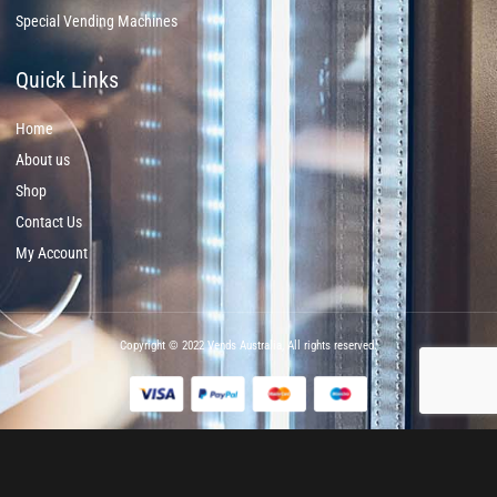
Special Vending Machines
Quick Links
Home
About us
Shop
Contact Us
My Account
Copyright © 2022 Vends Australia, All rights reserved.
Designed & Developed by
Ronites