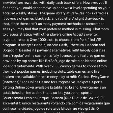
‘newbies’ are rewarded with daily cash back offers. However, you’ll
find that you could either move up or down a level depending on your
accrued weekly stakes. The game library at Cafe Casino is varied as
it covers slot games, blackjack, and roulette. A slight drawback is
that, since there aren’t as many payment methods as some other
sites you may find that your preferred method is missing. Chatroom
to discuss strategy with other players online Accepts over ten
cryptocurrencies Over 1000 slots to choose from Perk-filled VIP
program. It accepts Bitcoin, Bitcoin Cash, Ethereum, Litecoin and
Dogecoin. Besides its payment alternatives, mBit largely operates
like a ‘regular’ online casino. It’s fully licensed and features games
provided by top names like BetSoft, jogo de roleta do bitcoin online
jogar gratuitamente. With over 2000 casino games to choose from,
the most popular games, including slots, table games, and live
dealers are available for real money play at mBit Casino. EveryGame
(Intertops) ‘ Top Online Casino for Progressive Jackpots. Sports
betting Online poker available Established brand. Everygame is an
established online casino that also lets you bet on sports.
Churrascaria Leao do Parque. Camara (Rua Duque de Caxias) “E
excelente! O unico restaurante voltando pra comida vegetariana que
conheco na cidade,
jogo de roleta de bitcoin ao vivo grátis
. O