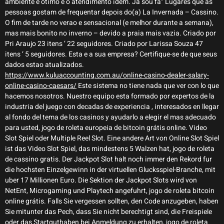
ambiente e otimo e o atendimento idem. Ja sou fa” Lugares que as
pessoas gostam de frequentar depois do(a) La Invernada – Cassino.
O fim de tarde no verao e sensacional (e melhor durante a semana),
mas mais bonito no inverno – devido a praia mais vazia. Criado por
Pri Araujo 23 itens ‘ 22 seguidores. Criado por Larissa Souza 47
itens ‘ 5 seguidores. Esta e a sua empresa? Certifique-se de que seus
dados estao atualizados.
https://www.kuluaccounting.com.au/online-casino-dealer-salary-
online-casino-caesars/
Este sistema no tiene nada que ver con lo que
hacemos nosotros. Nuestro equipo esta formado por expertos de la
industria del juego con decadas de experiencia , interesados en llegar
al fondo del tema de los casinos y ayudarlo a elegir el mas adecuado
para usted, jogo de roleta europeia de bitcoin grátis online. Video
Slot Spiel oder Multiple Reel Slot. Eine andere Art von Online Slot Spiel
ist das Video Slot Spiel, das mindestens 5 Walzen hat, jogo de roleta
de cassino gratis. Der Jackpot Slot halt noch immer den Rekord fur
die hochsten Einzelgewinn in der virtuellen Glucksspiel-Branche, mit
uber 17 Millionen Euro. Die Sektion der Jackpot Slots wird von
NetEnt, Microgaming und Playtech angefuhrt, jogo de roleta bitcoin
online grátis. Falls Sie vergessen sollten, den Code anzugeben, haben
Sie mitunter das Pech, dass Sie nicht berechtigt sind, die Freispiele
oder das Startguthaben bei Anmeldung zu erhalten, jogo de roleta