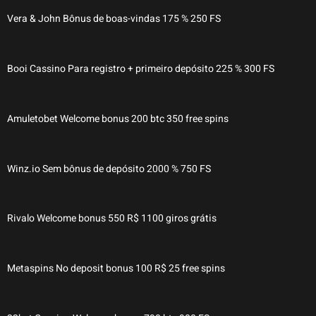
Vera & John Bônus de boas-vindas 175 % 250 FS
Booi Cassino Para registro + primeiro depósito 225 % 300 FS
Amuletobet Welcome bonus 200 btc 350 free spins
Winz.io Sem bônus de depósito 2000 % 750 FS
Rivalo Welcome bonus 550 R$ 1100 giros grátis
Metaspins No deposit bonus 100 R$ 25 free spins