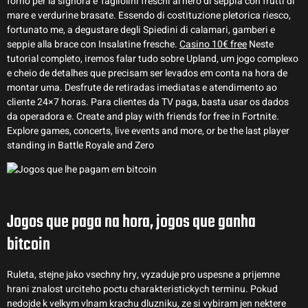
forno per la signora e Tagliolini freschi al nero di seppia con frutti di
mare e verdurine brasate. Essendo di costituzione pletorica riesco,
fortunato me, a degustare degli Spiedini di calamari, gamberi e
seppie alla brace con Insalatine fresche.
Casino 10€ free
Neste
tutorial completo, iremos falar tudo sobre Upland, um jogo complexo
e cheio de detalhes que precisam ser levados em conta na hora de
montar uma. Desfrute de retiradas imediatas e atendimento ao
cliente 24×7 horas. Para clientes da TV paga, basta usar os dados
da operadora e. Create and play with friends for free in Fortnite.
Explore games, concerts, live events and more, or be the last player
standing in Battle Royale and Zero
Jogos que paga na hora, jogos que ganha
bitcoin
Ruleta, stejne jako vsechny hry, vyzaduje pro uspesne a prijemne
hrani znalost urciteho poctu charakteristickych terminu. Pokud
nedojde k velkym vlnam krachu dluzniku, ze si vybiram jen nektere