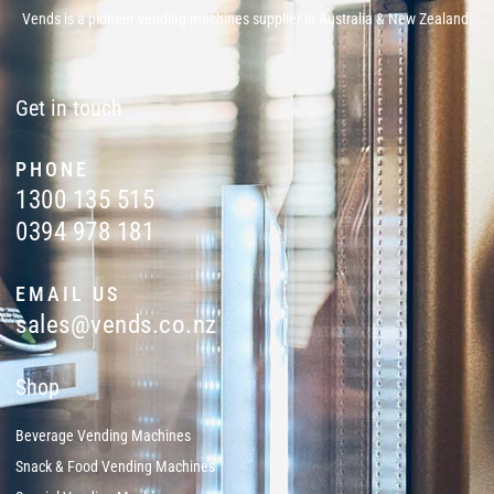
Vends is a pioneer vending machines supplier in Australia & New Zealand.
Get in touch
PHONE
1300 135 515
0394 978 181
EMAIL US
sales@vends.co.nz
Shop
Beverage Vending Machines
Snack & Food Vending Machines