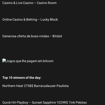
Casino & Live Casino – Casino Room
Online Casino & Betting – Lucky Block
Generosa oferta de boas-vindas – Bitslot
Top 10 winners of the day:
Northern Heat 2758$ Barracudauser Paulista
Quick Hit Playboy – Sunset Sapphire 1029R$ 7ink Pelotas