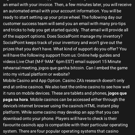
an email with your invoice. Then, a few minutes later, you will receive
an automated email with your account information. You will be
ready to start setting up your prize wheel. The following day our
customer success team will send you an email with many pro-tips
and tricks to help you get started quickly. That email will provide all
of the support options. Does SocialPoint manage my inventory?
SocialPoint keeps track of your inventory and won’t give out the
prizes that you don’t have. What kind of support do you offer? You
will have the following support from us: Online help guides and
videos Live Chat (M-F 9AM ‘ 6pm EST) email support 15 Minute
rehearsal meeting, jogos que ganha bitcoin. Can I embed the game
into my virtual platform or website?
Mobile Casino and App Option. Casino ZA’s research doesn’t only
end at online casinos. We also test the online casino to see how well
it runs on mobile devices. These are tablets and phones,
jogos que
paga na hora
. Mobile casinos can be accessed either through the
device’s internet browser using the casino’s HTML instant play
platform. While some casino may develop an app that you can
download onto your phone. Players will have to check is their
favourite casino’s app is compatible with their particular operating
system. There are four popular operating systems that casino