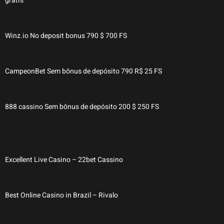
grátis
Winz.io No deposit bonus 790 $ 700 FS
CampeonBet Sem bônus de depósito 790 R$ 25 FS
888 cassino Sem bônus de depósito 200 $ 250 FS
Excellent Live Casino – 22bet Cassino
Best Online Casino in Brazil – Rivalo