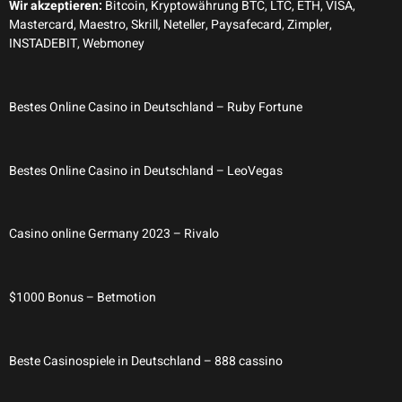
Wir akzeptieren:
Bitcoin, Kryptowährung BTC, LTC, ETH, VISA,
Mastercard, Maestro, Skrill, Neteller, Paysafecard, Zimpler,
INSTADEBIT, Webmoney
Bestes Online Casino in Deutschland – Ruby Fortune
Bestes Online Casino in Deutschland – LeoVegas
Casino online Germany 2023 – Rivalo
$1000 Bonus – Betmotion
Beste Casinospiele in Deutschland – 888 cassino