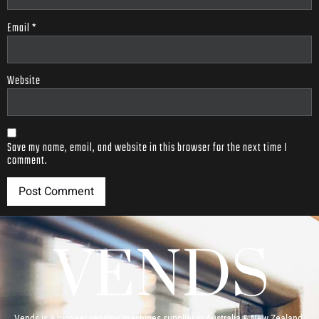
Email
*
Website
Save my name, email, and website in this browser for the next time I
comment.
Vends is a pioneer vending machines supplier in Australia & New Zealand.