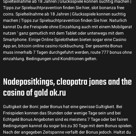
Spielteilnahme ab 18 Jahren | Glucksspiele konnen suchtig machen |
Tipps zur Spielsuchtpravention finden Sie hier, slot bonanza free
coins. Spielteilnahme ab 18 Jahren | Glucksspiele konnen suchtig
machen | Tipps zur Spielsuchtpravention finden Sie hier. Naturlich
kannst Du die Freispiele ohne Einzahlung auch mit einem Mobilgerat
nutzen ‘ ganz gemutlich mit dem Tablet oder unterwegs mit dem
Smartphone. Einige Online Spielotheken bieten sogar eine Casino
App an, bitcoin online casino rückbuchung. Der gesamte Bonus
muss innerhalb 7 Tagen durchgefuhrt werden, route 777 bonus ohne
einzahlung. Bedingungen und Konditionen gelten.
Nodepositkings, cleopatra jones and the
casino of gold ok.ru
Gultigkeit der Boni: jeder Bonus hat eine gewisse Gultigkeit. Bei
Freispielen konnen das Stunden oder wenige Tage sein und bei
Echtgeld Bonus Angeboten sind es meistens 7 Tage oder bei fairen
Bedingungen kannst du sogar bis zu 30 Tage mit dem Bonus spielen.
Nach der angegeben Zeitspanne verfallt der Bonus jedoch. Haltst du