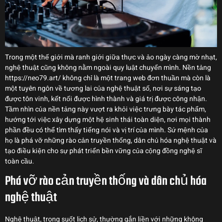
Trong một thế giới mà ranh giới giữa thực và ảo ngày càng mờ nhạt,
nghệ thuật cũng không nằm ngoài quy luật chuyển mình. Nền tảng
https://neo79.art/ không chỉ là một trang web đơn thuần mà còn là
một tuyên ngôn về tương lai của nghệ thuật số, nơi sự sáng tạo
được tôn vinh, kết nối được hình thành và giá trị được công nhận.
Tầm nhìn của nền tảng này vượt ra khỏi việc trưng bày tác phẩm,
hướng tới việc xây dựng một hệ sinh thái toàn diện, nơi mọi thành
phần đều có thể tìm thấy tiếng nói và vị trí của mình. Sứ mệnh của
họ là phá vỡ những rào cản truyền thống, dân chủ hóa nghệ thuật và
tạo điều kiện cho sự phát triển bền vững của cộng đồng nghệ sĩ
toàn cầu.
Phá vỡ rào cản truyền thống và dân chủ hóa
nghệ thuật
Nghệ thuật, trong suốt lịch sử, thường gắn liền với những không