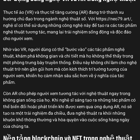
Thực tế ảo (VR) và thực tế tăng cường (AR) đang trở thành xu
hướng chủ đạo trong ngành nghệ thuật số. Với https://neo79.art/,
nghệ sĩ có thể sử dụng những công nghệ này để tạo ra các tác phẩm
nghệ thuật tương tác, mang lại trải nghiệm sống động và độc đáo
cho người xem.
Nhờ vào VR, người dùng có thể “bước vào” các tác phẩm nghệ
thuật, khám phá không gian và chi tiết mà họ không thể thấy trong
một phòng trưng bày truyền thống. Điều này không chỉ làm cho nghệ
thuật trở nên gần gũi hơn mà còn kích thích trí tưởng tượng của
người xem, khiến họ cảm nhận sâu sắc hơn về ý nghĩa của tác
phẩm.
Còn AR cho phép người xem tương tác với nghệ thuật ngay trong
không gian sống của họ. Khi nghệ sĩ sáng tạo ra những tác phẩm có
thể biến đổi hoặc phát triển khi được xem qua ứng dụng AR, nó sẽ
tạo ra một trải nghiệm đa chiều, đưa nghệ thuật ra khỏi những
khuôn khổ thông thường và hòa quyện vào cuộc sống hàng ngày
của chúng ta.
Nền tảng blockchain và NFT trong nghệ thuật