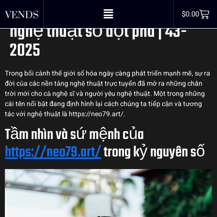
https//neo79.art/ – Nền tảng
$
0.00
nghệ thuật số đột phá | 43-
2025
Trong bối cảnh thế giới số hóa ngày càng phát triển mạnh mẽ, sự ra
đời của các nền tảng nghệ thuật trực tuyến đã mở ra những chân
trời mới cho cả nghệ sĩ và người yêu nghệ thuật. Một trong những
cái tên nổi bật đang định hình lại cách chúng ta tiếp cận và tương
tác với nghệ thuật là https://neo79.art/.
Tầm nhìn và sứ mệnh của
https://neo79.art/
trong kỷ nguyên số