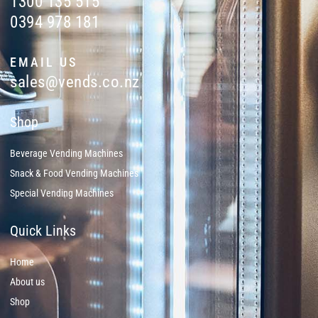
1300 135 515
0394 978 181
EMAIL US
sales@vends.co.nz
Shop
Beverage Vending Machines
Snack & Food Vending Machines
Special Vending Machines
Quick Links
Home
About us
Shop