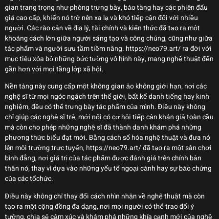
gian trang trọng như phòng trưng bày, bảo tàng hay các phiên đấu
giá cao cấp, khiến nó trở nên xa lạ và khó tiếp cận đối với nhiều
người. Các rào cản về địa lý, tài chính và kiến thức đã tạo ra một
khoảng cách lớn giữa người sáng tạo và công chúng, cũng như giữa
tác phẩm và người sưu tầm tiềm năng. https://neo79.art/ ra đời với
mục tiêu xóa bỏ những bức tường vô hình này, mang nghệ thuật đến
gần hơn với mọi tầng lớp xã hội.
Nền tảng này cung cấp một không gian ảo không giới hạn, nơi các
nghệ sĩ từ mọi ngóc ngách trên thế giới, bất kể danh tiếng hay kinh
nghiệm, đều có thể trưng bày tác phẩm của mình. Điều này không
chỉ giúp các nghệ sĩ trẻ, mới nổi có cơ hội tiếp cận khán giả toàn cầu
mà còn cho phép những nghệ sĩ đã thành danh khám phá những
phương thức biểu đạt mới. Bằng cách số hóa nghệ thuật và đưa nó
lên môi trường trực tuyến, https://neo79.art/ đã tạo ra một sân chơi
bình đẳng, nơi giá trị của tác phẩm được đánh giá trên chính bản
thân nó, thay vì dựa vào những yếu tố ngoại cảnh hay sự bảo chứng
của các tổchức.
Điều này không chỉ thay đổi cách nhìn nhận về nghệ thuật mà còn
tạo ra một cộng đồng đa dạng, nơi mọi người có thể trao đổi ý
tưởng, chia sẻ cảm xúc và khám phá những khía cạnh mới của nghệ