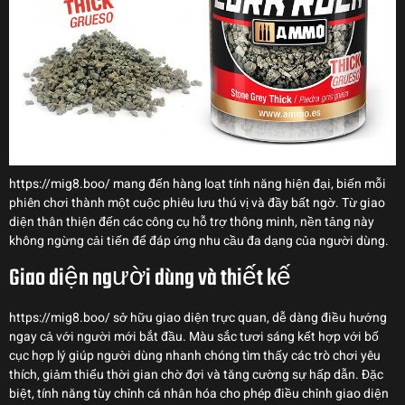
https://mig8.boo/ mang đến hàng loạt tính năng hiện đại, biến mỗi
phiên chơi thành một cuộc phiêu lưu thú vị và đầy bất ngờ. Từ giao
diện thân thiện đến các công cụ hỗ trợ thông minh, nền tảng này
không ngừng cải tiến để đáp ứng nhu cầu đa dạng của người dùng.
Giao diện người dùng và thiết kế
https://mig8.boo/ sở hữu giao diện trực quan, dễ dàng điều hướng
ngay cả với người mới bắt đầu. Màu sắc tươi sáng kết hợp với bố
cục hợp lý giúp người dùng nhanh chóng tìm thấy các trò chơi yêu
thích, giảm thiểu thời gian chờ đợi và tăng cường sự hấp dẫn. Đặc
biệt, tính năng tùy chỉnh cá nhân hóa cho phép điều chỉnh giao diện