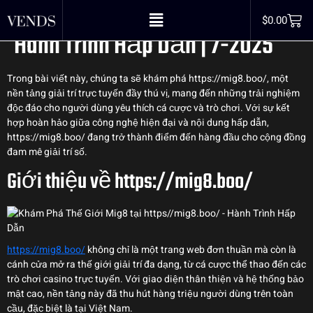
Mig8 tại https//mig8.boo/ –
$
0.00
Hành Trình Hấp Dẫn | 7-2025
Trong bài viết này, chúng ta sẽ khám phá https://mig8.boo/, một
nền tảng giải trí trực tuyến đầy thú vị, mang đến những trải nghiệm
độc đáo cho người dùng yêu thích cá cược và trò chơi. Với sự kết
hợp hoàn hảo giữa công nghệ hiện đại và nội dung hấp dẫn,
https://mig8.boo/ đang trở thành điểm đến hàng đầu cho cộng đồng
đam mê giải trí số.
Giới thiệu về https://mig8.boo/
https://mig8.boo/
không chỉ là một trang web đơn thuần mà còn là
cánh cửa mở ra thế giới giải trí đa dạng, từ cá cược thể thao đến các
trò chơi casino trực tuyến. Với giao diện thân thiện và hệ thống bảo
mật cao, nền tảng này đã thu hút hàng triệu người dùng trên toàn
cầu, đặc biệt là tại Việt Nam.