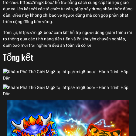
trò chơi. https://mig8.boo/ hỗ trợ bằng cách cung cấp tài liệu giáo
dục và liên kết với các tổ chức tư vấn, giúp xây dựng nhận thức đúng
đắn. Điều này không chỉ bảo vệ người dùng mà còn góp phần phát
triển cộng đồng bền vững.
Tóm lại, https://mig8.boo/ cam kết hỗ trợ người dùng giảm thiểu rủi
ro thông qua các tính năng tiên tiến và lời khuyên chuyên nghiệp,
đảm bảo mọi trải nghiệm đều an toàn và có lợi.
Tổng kết