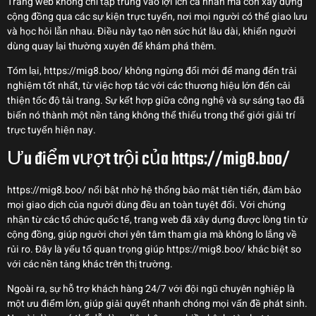
Trang web không chỉ tập trung vào lợi ích cá nhân mà còn xây dựng
cộng đồng qua các sự kiện trực tuyến, nơi mọi người có thể giao lưu
và học hỏi lẫn nhau. Điều này tạo nên sức hút lâu dài, khiến người
dùng quay lại thường xuyên để khám phá thêm.
Tóm lại, https://mig8.boo/ không ngừng đổi mới để mang đến trải
nghiệm tốt nhất, từ việc hợp tác với các thương hiệu lớn đến cải
thiện tốc độ tải trang. Sự kết hợp giữa công nghệ và sự sáng tạo đã
biến nó thành một nền tảng không thể thiếu trong thế giới giải trí
trực tuyến hiện nay.
Ưu điểm vượt trội của https://mig8.boo/
https://mig8.boo/ nổi bật nhờ hệ thống bảo mật tiên tiến, đảm bảo
mọi giao dịch của người dùng đều an toàn tuyệt đối. Với chứng
nhận từ các tổ chức quốc tế, trang web đã xây dựng được lòng tin từ
cộng đồng, giúp người chơi yên tâm tham gia mà không lo lắng về
rủi ro. Đây là yếu tố quan trọng giúp https://mig8.boo/ khác biệt so
với các nền tảng khác trên thị trường.
Ngoài ra, sự hỗ trợ khách hàng 24/7 với đội ngũ chuyên nghiệp là
một ưu điểm lớn, giúp giải quyết nhanh chóng mọi vấn đề phát sinh.