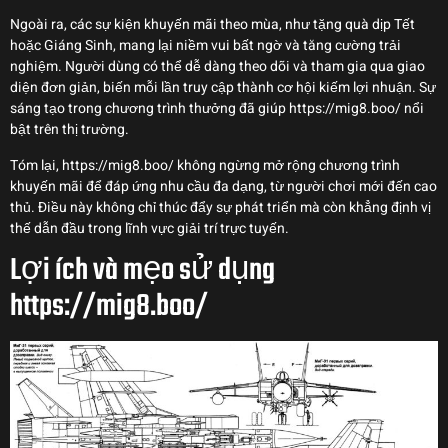
Ngoài ra, các sự kiện khuyến mãi theo mùa, như tặng quà dịp Tết
hoặc Giáng Sinh, mang lại niềm vui bất ngờ và tăng cường trải
nghiệm. Người dùng có thể dễ dàng theo dõi và tham gia qua giao
diện đơn giản, biến mỗi lần truy cập thành cơ hội kiếm lợi nhuận. Sự
sáng tạo trong chương trình thưởng đã giúp https://mig8.boo/ nổi
bật trên thị trường.
Tóm lại, https://mig8.boo/ không ngừng mở rộng chương trình
khuyến mãi để đáp ứng nhu cầu đa dạng, từ người chơi mới đến cao
thủ. Điều này không chỉ thúc đẩy sự phát triển mà còn khẳng định vị
thế dẫn đầu trong lĩnh vực giải trí trực tuyến.
Lợi ích và mẹo sử dụng
https://mig8.boo/