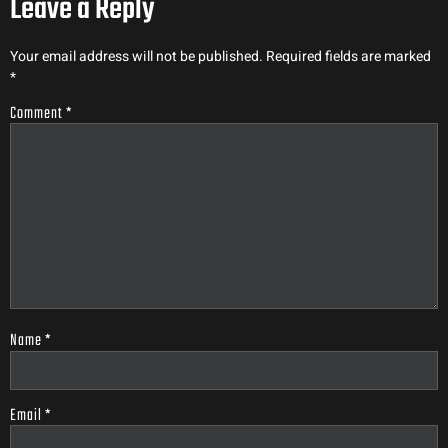
Leave a Reply
Your email address will not be published.
Required fields are marked
*
Comment
*
Name
*
Email
*