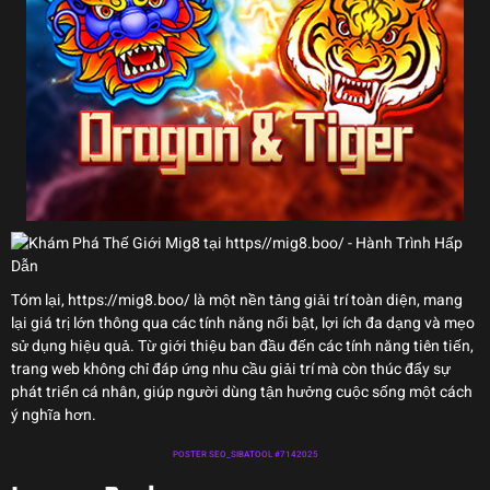
Tóm lại, https://mig8.boo/ là một nền tảng giải trí toàn diện, mang
lại giá trị lớn thông qua các tính năng nổi bật, lợi ích đa dạng và mẹo
sử dụng hiệu quả. Từ giới thiệu ban đầu đến các tính năng tiên tiến,
trang web không chỉ đáp ứng nhu cầu giải trí mà còn thúc đẩy sự
phát triển cá nhân, giúp người dùng tận hưởng cuộc sống một cách
ý nghĩa hơn.
POSTER SEO_SIBATOOL #7142025